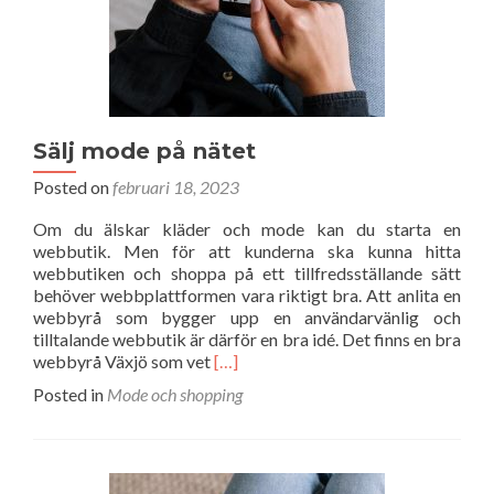
Sälj mode på nätet
Posted on
februari 18, 2023
Om du älskar kläder och mode kan du starta en
webbutik. Men för att kunderna ska kunna hitta
webbutiken och shoppa på ett tillfredsställande sätt
behöver webbplattformen vara riktigt bra. Att anlita en
webbyrå som bygger upp en användarvänlig och
tilltalande webbutik är därför en bra idé. Det finns en bra
Read
webbyrå Växjö som vet
[…]
more
Posted in
Mode och shopping
about
Sälj
mode
på
nätet