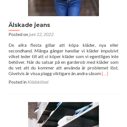
Älskade jeans
Posted on
juni 22, 2022
De allra flesta gillar att köpa kläder, nya eller
secondhand. Många gånger handlar vi kläder impulsivt
vilket leder till att vi köper kläder som vi egentligen inte
behöver. När du satsar på en garderob med kläder som
du vet att du kommer att använda är problemet löst.
Read
Givetvis är vissa plagg viktigare än andra såsom
[…]
more
Posted in
Klädskötsel
about
Älskade
jeans