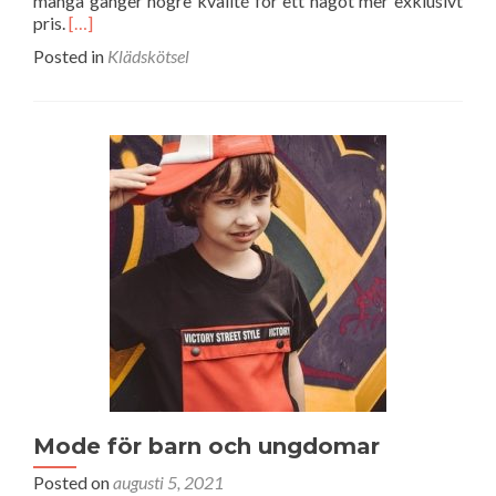
många gånger högre kvalité för ett något mer exklusivt
Read
pris.
[…]
more
Posted in
Klädskötsel
about
Kända
klädvarumärken
Mode för barn och ungdomar
Posted on
augusti 5, 2021