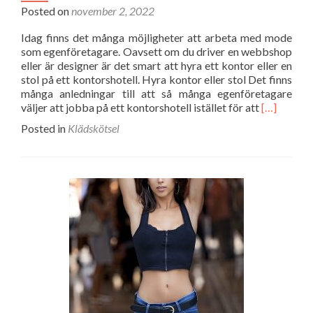
Posted on
november 2, 2022
Idag finns det många möjligheter att arbeta med mode
som egenföretagare. Oavsett om du driver en webbshop
eller är designer är det smart att hyra ett kontor eller en
stol på ett kontorshotell. Hyra kontor eller stol Det finns
många anledningar till att så många egenföretagare
Read
väljer att jobba på ett kontorshotell istället för att
[…]
more
Posted in
Klädskötsel
about
Driv
modeföret
från
ett
kontorshot