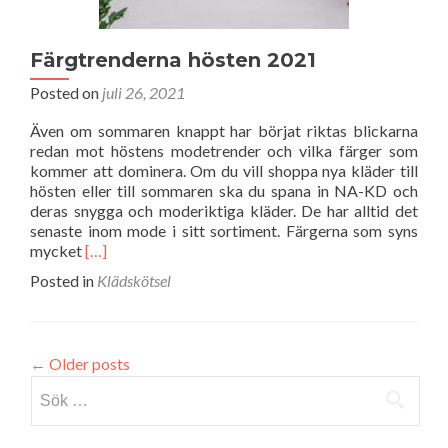
Färgtrenderna hösten 2021
Posted on
juli 26, 2021
Även om sommaren knappt har börjat riktas blickarna
redan mot höstens modetrender och vilka färger som
kommer att dominera. Om du vill shoppa nya kläder till
hösten eller till sommaren ska du spana in NA-KD och
deras snygga och moderiktiga kläder. De har alltid det
senaste inom mode i sitt sortiment. Färgerna som syns
Read
mycket
[…]
more
Posted in
Klädskötsel
about
Färgtrenderna
hösten
2021
←
Older posts
Sök
efter: