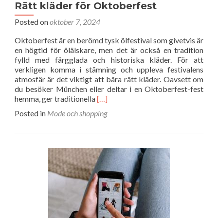
Rätt kläder för Oktoberfest
Posted on
oktober 7, 2024
Oktoberfest är en berömd tysk ölfestival som givetvis är
en högtid för ölälskare, men det är också en tradition
fylld med färgglada och historiska kläder. För att
verkligen komma i stämning och uppleva festivalens
atmosfär är det viktigt att bära rätt kläder. Oavsett om
du besöker München eller deltar i en Oktoberfest-fest
Read
hemma, ger traditionella
[…]
more
Posted in
Mode och shopping
about
Rätt
kläder
för
Oktoberfest