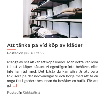
Att tänka på vid köp av kläder
Posted on
juni 10, 2022
Många av oss älskar att köpa kläder. Men detta kan leda
till att vi köper sådant vi egentligen inte behöver, eller
inte har råd med. Det bästa du kan göra är att bara
fokusera på det nödvändigaste och börja med att ta en
noga titt i garderoben innan du besöker en butik. För att
Read
gå
[…]
more
Posted in
Klädskötsel
about
Att
tänka