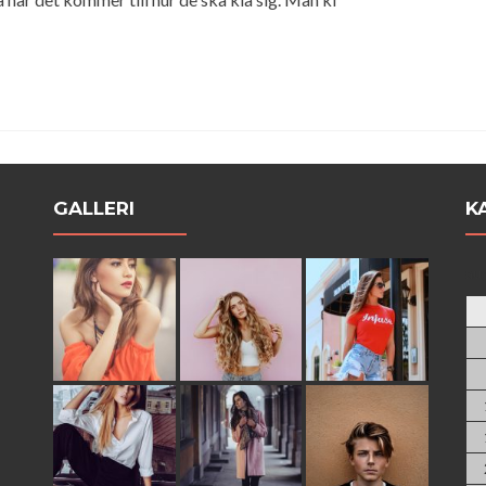
GALLERI
K
au