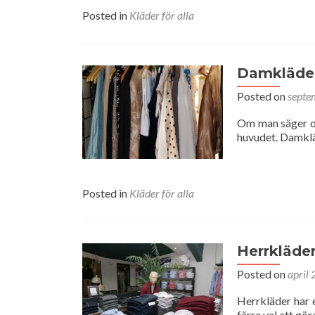
Posted in
Kläder för alla
Damkläde
Posted on
septe
Om man säger or
huvudet. Damklä
Posted in
Kläder för alla
Herrkläde
Posted on
april
Herrkläder har 
färre val att gör