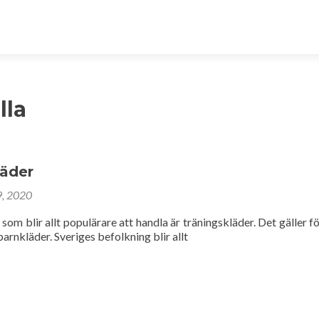
lla
läder
9, 2020
 som blir allt populärare att handla är träningskläder. Det gäller fö
barnkläder. Sveriges befolkning blir allt