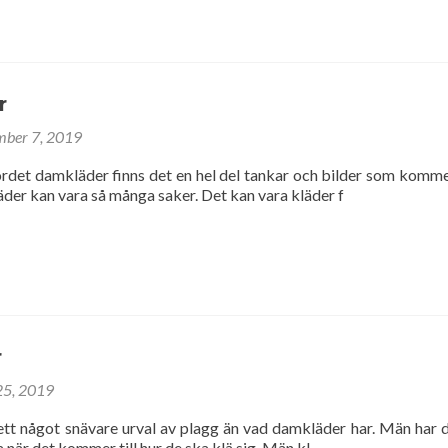
r
mber 7, 2019
det damkläder finns det en hel del tankar och bilder som komme
der kan vara så många saker. Det kan vara kläder f
r
 25, 2019
ett något snävare urval av plagg än vad damkläder har. Män har
a när det kommer till hur de ska klä sig. Män kl