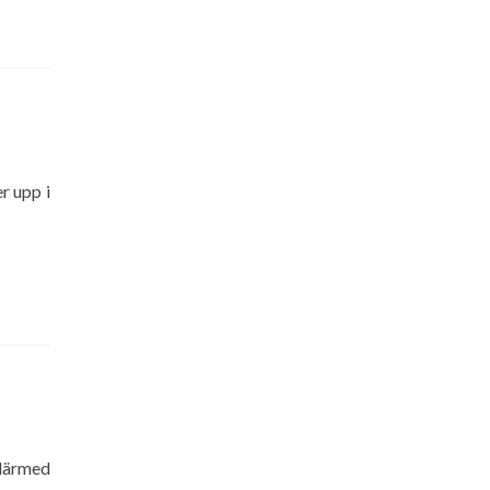
r upp i
 därmed