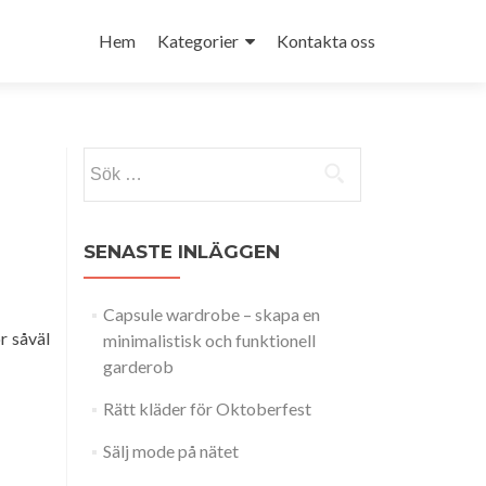
Skip
to
Hem
Kategorier
Kontakta oss
content
Sök
efter:
SENASTE INLÄGGEN
Capsule wardrobe – skapa en
r såväl
minimalistisk och funktionell
garderob
Rätt kläder för Oktoberfest
Sälj mode på nätet