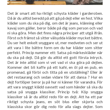
Det är smart att ha riktigt schysta kläder i garderoben.
Då är du alltid beredd på att gå på dejt eller en fest. Vilka
kläder som du ska på dig, om det är jeans, klänning eller
kavaj som gäller, beror både på dig som person och vad
ni ska göra. Men det finns några principer att utgå ifrån.
Först och främst så sitter välsydda kläder mycket bättre.
Du ser helt enkelt snyggare ut, mer medveten och ser ut
att vara i lite bättre form om du har kläder som sitter
perfekt. Princip nummer ett: Satsa på märkeskläder när
du ska på dejt. Då gör du alltid ett gott första intryck.
Det är inte alltid som vi vet vad vi ska göra på dejten.
Kommer det bli kaffe på ett kafé, en öl på en pub, en
promenad, gå förbi och titta på en utställning? Eller är
det restaurang och sedan vidare för att dansa ? Hur en
dejt fortlöper beror ju på hur ni känner för varandra. För
att vara snyggt klädd oavsett vad som händer så ska du
satsa på snygga klassiker. Princip två: Köp snygga
klassiker så är du alltid redo för en dejt. Att ha ett par
riktigt schysta jeans, en söt blus eller skjorta och
klassiska skor gör dig redo för alla slags dejter. Som