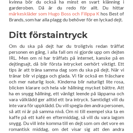
kvinna bör du också ha minst en svart klänning i
garderoben. Då är du redo för allt. Du hittar
märkeskläder som Hugo Boss och Filippa K
hos Best of
Brands, som har alla plagg du behöver för en lyckad dejt.
Ditt förstaintryck
Om du ska på dejt har du troligtvis redan träffat
personen en gång, i alla fall om ni gjorde upp om dejten
IRL. Men om ni har träffats på internet, kanske på en
dejtingsajt, då blir första intrycket oerhört viktigt. Ett
tips är att träna samma dag som du ska på dejt. När vi
tränar blir vi pigga och glada. Vi får också en fräschare
och mer naturlig look. Kinderna blir naturligt lite rosa,
blicken klarare och hela vår hållning mycket bättre. Att
ha en snygg hållning, ett vänligt leende på läpparna och
vara välklädd ger alltid ett bra intryck. Samtidigt vill du
inte vara för uppklädd. Du vill spegla den andra personen,
så att ni är på samma nivå. Om ni till exempel ska ta en
kaffe på ett kafé en eftermiddag, så vill du vara lagom
snygg. Du vill inte komma till en dejt som om det vore en
romantisk middag, om det visar sig att den andra