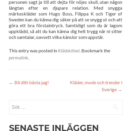
personen sagt ja till att dejta för nöjes skull, utan någon
längtan efter en djupare relation. Med snygga
märkeskläder som Hugo Boss, Filippa K och Tiger of
Sweden kan du känna dig säker på att se snygg ut och att
göra ett bra förstaintryck. Samtidigt som du är lagom
uppklädd, så att du kan känna dig helt trygg när ni sitter
och samtalar, oavsett vilka känslor som uppstår.
This entry was posted in
Klädskötsel
. Bookmark the
permalink
.
Inläggsnavigering
←
Bli ditt bästa jag!
Kläder, mode och trender i
Sverige
→
Sök
efter:
SENASTE INLÄGGEN